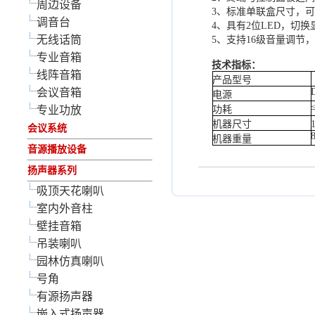
周边设备
3、标准单联盒尺寸，
调音台
4、具有
2位LED，切
无线话筒
5、支持
16级音量调节
专业音箱
技术指标：
线阵音箱
产品型号
会议音箱
电源
专业功放
功耗
机器尺寸
会议系统
机器重量
音源播放设备
扬声器系列
吸顶天花喇叭
室内外音柱
壁挂音箱
吊装喇叭
园林仿真喇叭
号角
有源扬声器
嵌入式扬声器